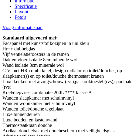
Informatie
Specificatie
Layout
Foto's
Vraag informatie aan
Standaard uitgevoerd met;
Facapanel met kunststof kozijnen in uni kleur
Hr++ dubbelglas
Vijf ventielatieroosters in de ramen
Dak en vloer isolatie 8cm minerale wol
Wand isolatie 8cm minerale wol
C.V. met HR combi ketel, design radiator op toilet/douche , op
slaapkamer(s) en op toilet/douche thermostaat kranen
Luxe keuken met afzuigschouw (rvs),gaskooktoestel (rvs),spoelbak
(rvs)
Koel/diepvries combinatie 260L **** klasse A
Wanden slaapkamer met schuimvinyl
Wanden woonkamer met schuimvinyl
Wanden toilet/douche tegelplaat
Luxe binnendeuren
Luxe bedden en kastenwand
Thermostaatkraan douche
Acrilaat douchebak met douchescherm met veiligheidsglas